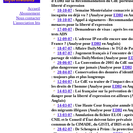
d'EDRI sur la Recommandation du CdE porteuse
liberté d'expression
Accueil
10-10-07
: Semaine Montréalaise consacrée à 
Abonnement
incognita ou déjà vu ? (Analyse pour
EDRI
en An
Nous contacter
10-10-07
: Appel à signatures - Recommandat
L'association Iris
menaces pour la liberté d'expression
17-09-07
: Demandeurs de visas : après les emp
tests ADN
12-09-07
: L'adresse IP est-elle encore une d
France ? (Analyse pour
EDRI
en Anglais)
18-07-07
: Affaire DailyMotion : le TGI de P
18-07-07
: Jugement français à l'encontre de 
partage de vidéos DailyMotion (Analyse pour
ED
20-06-07
: La Convention de 2001 du CdE sur
plus dangereuse que jamais (Analyse pour
EDRI
20-04-07
: Conservation des données d'identif
: toujours plus et plus longtemps
12-04-07
: Le CdE va traiter de l'impact des 
les droits de l'homme (Analyse pour
EDRI
en Ang
14-03-07
: Loi française sur la prévention de 
danger pour la liberté d'expression est ailleurs 
Anglais)
14-03-07
: Une Haute Cour française annule la
des migrants illégaux (Analyse pour
EDRI
en Ang
13-03-07
: Annulation du fichier ELOI : après 
CNIL et le Conseil d'État doivent faire prévaloi
commun de la CIMADE, du GISTI, d'IRIS et de 
28-02-07
: De Schengen à Prüm : la protection