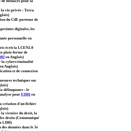
 de menaces pour la
la vie privée : Terra
glais)
ion du CdE porteuse de
reintes digitales, les
onnée personnelle en
aris écrit la LCEN2.0
la plate-forme de
RI
en Anglais)
 la cybercriminalité
en Anglais)
ication et de connexion
mesures techniques sur
lais)
la délinquance : le
(Analyse pour
EDRI
en
 création d'un fichier
lais)
la victoire du droit, la
r les droits (Communiqué
la LDH)
 des données dans le 3e