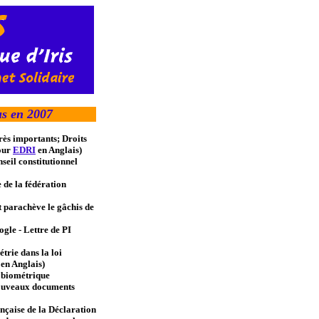
s en 2007
rès importants; Droits
pour
EDRI
en Anglais)
seil constitutionnel
e de la fédération
et parachève le gâchis de
gle - Lettre de PI
trie dans la loi
en Anglais)
» biométrique
 Nouveaux documents
ançaise de la Déclaration