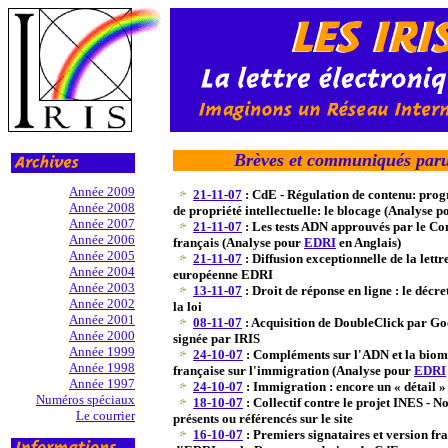
Brèves et communiqués paru
Année 2009
21-11-07
: CdE - Régulation de contenu: prog
Année 2008
de propriété intellectuelle: le blocage (Analyse 
Année 2007
21-11-07
: Les tests ADN approuvés par le Con
Année 2006
français (Analyse pour
EDRI
en Anglais)
Année 2005
21-11-07
: Diffusion exceptionnelle de la lettr
Année 2004
européenne EDRI
Année 2003
13-11-07
: Droit de réponse en ligne : le décr
Année 2002
la loi
Année 2001
08-11-07
: Acquisition de DoubleClick par Goo
Année 2000
signée par IRIS
Année 1999
24-10-07
: Compléments sur l'ADN et la biomé
Année 1998
française sur l'immigration (Analyse pour
EDRI
Année 1997
24-10-07
: Immigration : encore un « détail 
Numéros spéciaux
18-10-07
: Collectif contre le projet INES -
Le courrier
présents ou référencés sur le site
16-10-07
: Premiers signataires et version fr