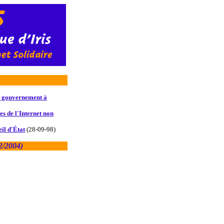
u gouvernement à
s de l'Internet non
il d'État
(28-09-98)
2/2004
)