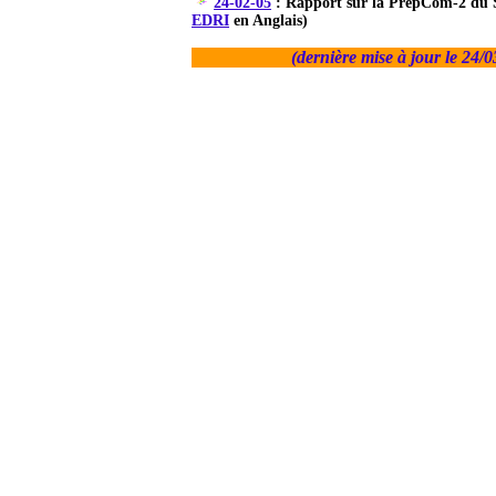
24-02-05
: Rapport sur la PrepCom-2 du 
EDRI
en Anglais)
(dernière mise à jour le
24/0