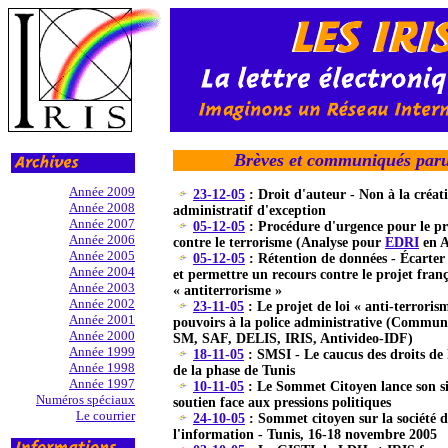
Brèves et communiqués paru
Année 2009
23-12-05
: Droit d'auteur - Non à la créat
Année 2008
administratif d'exception
Année 2007
05-12-05
: Procédure d'urgence pour le pro
Année 2006
contre le terrorisme (Analyse pour
EDRI
en A
Année 2005
05-12-05
: Rétention de données - Écarter
Année 2004
et permettre un recours contre le projet franç
Année 2003
« antiterrorisme »
Année 2002
23-11-05
: Le projet de loi « anti-terroris
Année 2001
pouvoirs à la police administrative (Com
Année 2000
SM, SAF, DELIS, IRIS, Antivideo-IDF)
Année 1999
18-11-05
: SMSI - Le caucus des droits de 
Année 1998
de la phase de Tunis
Année 1997
10-11-05
: Le Sommet Citoyen lance son si
Numéros spéciaux
soutien face aux pressions politiques
Le courrier
24-10-05
: Sommet citoyen sur la société d
l'information - Tunis, 16-18 novembre 2005