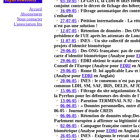
03-10-05
: Le GISTI, la LDH et IRIS form
conjoint contre le décret de fichage des hébe
Accueil
16-09-05
: Filtrage automatique des conte
Abonnement
s'enhardit
Nous contacter
27-07-05
: Pétition internationale - La ré
L'association Iris
n'est pas une solution !
12-07-05
: Rétention de données - Des ONG
présidence de l'UE après les attentats de Lon
11-07-05
: INES - Un site collectif de mobi
projets d'identité biométrique
29-06-05
: Des ONG françaises: pas de cons
carte d'identité biométrique (Analyse pour
E
29-06-05
: EDRI obtient le statut d'obser
Conseil de l'Europe (Analyse pour
EDRI
en A
29-06-05
: Rome II: loi applicable Law et 
(Analyse pour
EDRI
en Anglais)
20-06-05
: INES : le consensus n'est pas 
commun LDH, SM, SAF, IRIS, DELIS, AFJ
15-06-05
: Filtrage du site négationniste 
la Pyrrhus pour les défenseurs des droits de
13-06-05
: Parution TERMINAL N.92 - Inte
06-06-05
: « Données personnelles, entre d
06-05 - Journee d'étude CREIS
06-06-05
: Rétention de données nbsp;De
Parlement européen à affirmer sa légitimité
02-06-05
: Campagne française contre la ca
biométrique (Analyse pour
EDRI
en Anglais)
26-05-05
: INES - Exigeons le retrait tota