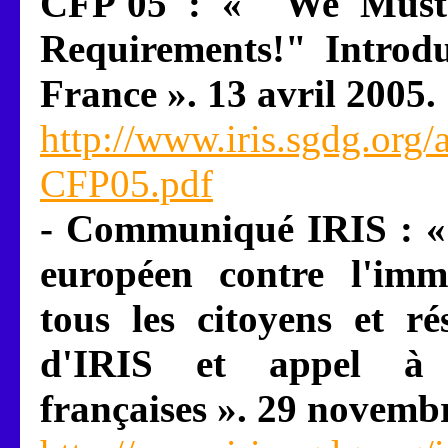
CFP'05 : « "We Must 
Requirements!" Introd
France ». 13 avril 2005.
http://www.iris.sgdg.org/
CFP05.pdf
- Communiqué IRIS : « 
européen contre l'imm
tous les citoyens et ré
d'IRIS et appel à s
françaises ». 29 novemb