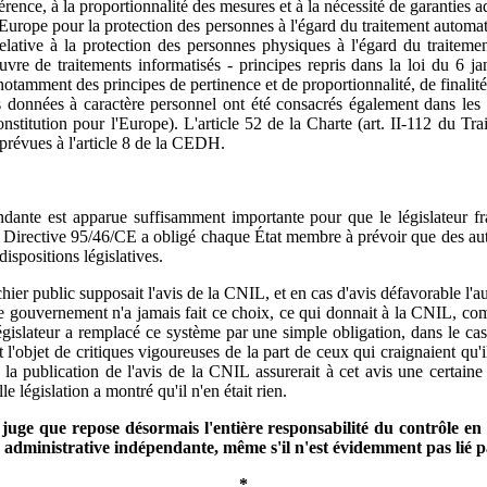
gérence, à la proportionnalité des mesures et à la nécessité de garanties 
urope pour la protection des personnes à l'égard du traitement automati
ative à la protection des personnes physiques à l'égard du traiteme
e de traitements informatisés - principes repris dans la loi du 6 janv
 notamment des principes de pertinence et de proportionnalité, de finalité 
es données à caractère personnel ont été consacrés également dans les
nstitution pour l'Europe). L'article 52 de la Charte (art. II-112 du Trai
t prévues à l'article 8 de la CEDH.
dante est apparue suffisamment importante pour que le législateur fran
la Directive 95/46/CE a obligé chaque État membre à prévoir que des aut
dispositions législatives.
ichier public supposait l'avis de la CNIL, et en cas d'avis défavorable l'
 le gouvernement n'a jamais fait ce choix, ce qui donnait à la CNIL, c
législateur a remplacé ce système par une simple obligation, dans le c
 l'objet de critiques vigoureuses de la part de ceux qui craignaient qu'i
 la publication de l'avis de la CNIL assurerait à cet avis une certain
législation a montré qu'il n'en était rien.
juge que repose désormais l'entière responsabilité du contrôle en 
é administrative indépendante, même s'il n'est évidemment pas lié pa
*