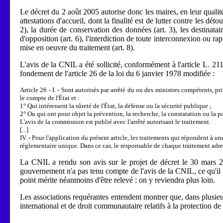
Le décret du 2 août 2005 autorise donc les maires, en leur qualit
attestations d'accueil, dont la finalité est de lutter contre les dé
2), la durée de conservation des données (art. 3), les destinatai
d'opposition (art. 6), l'interdiction de toute interconnexion ou r
mise en oeuvre du traitement (art. 8).
L'avis de la CNIL a été sollicité, conformément à l'article L. 211
fondement de l'article 26 de la loi du 6 janvier 1978 modifiée :
Article 26 - I. - Sont autorisés par arrêté du ou des ministres compétents, 
le compte de l'État et :
1° Qui intéressent la sûreté de l'État, la défense ou la sécurité publique ;
2° Ou qui ont pour objet la prévention, la recherche, la constatation ou la 
L'avis de la commission est publié avec l'arrêté autorisant le traitement.
[...]
IV. - Pour l'application du présent article, les traitements qui répondent à 
réglementaire unique. Dans ce cas, le responsable de chaque traitement adre
La CNIL a rendu son avis sur le projet de décret le 30 mars 2
gouvernement n'a pas tenu compte de l'avis de la CNIL, ce qu'il a
point mérite néanmoins d'être relevé : on y reviendra plus loin.
Les associations requérantes entendent montrer que, dans plusieurs
international et de droit communautaire relatifs à la protection de