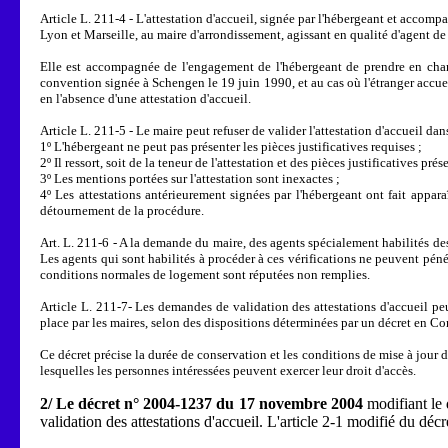
Article L. 211-4 - L'attestation d'accueil, signée par l'hébergeant et accom
Lyon et Marseille, au maire d'arrondissement, agissant en qualité d'agent de 
Elle est accompagnée de l'engagement de l'hébergeant de prendre en charge
convention signée à Schengen le 19 juin 1990, et au cas où l'étranger accueill
en l'absence d'une attestation d'accueil.
Article L. 211-5 - Le maire peut refuser de valider l'attestation d'accueil dans
1º L'hébergeant ne peut pas présenter les pièces justificatives requises ;
2º Il ressort, soit de la teneur de l'attestation et des pièces justificatives 
3º Les mentions portées sur l'attestation sont inexactes ;
4º Les attestations antérieurement signées par l'hébergeant ont fait appar
détournement de la procédure.
Art. L. 211-6 - A la demande du maire, des agents spécialement habilités de
Les agents qui sont habilités à procéder à ces vérifications ne peuvent pénét
conditions normales de logement sont réputées non remplies.
Article L. 211-7- Les demandes de validation des attestations d'accueil peu
place par les maires, selon des dispositions déterminées par un décret en Con
Ce décret précise la durée de conservation et les conditions de mise à jour d
lesquelles les personnes intéressées peuvent exercer leur droit d'accès.
2/ Le décret n° 2004-1237 du 17 novembre 2004
modifiant le 
validation des attestations d'accueil. L'article 2-1 modifié du dé