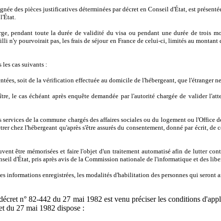
pagnée des pièces justificatives déterminées par décret en Conseil d'État, est présen
l'État.
, pendant toute la durée de validité du visa ou pendant une durée de trois mois à 
i n'y pourvoirait pas, les frais de séjour en France de celui-ci, limités au montant de
 les cas suivants :
présentées, soit de la vérification effectuée au domicile de l'hébergeant, que l'étrange
aître, le cas échéant après enquête demandée par l'autorité chargée de valider l'at
s services de la commune chargés des affaires sociales ou du logement ou l'Office de
rer chez l'hébergeant qu'après s'être assurés du consentement, donné par écrit, de c
vent être mémorisées et faire l'objet d'un traitement automatisé afin de lutter co
seil d'État, pris après avis de la Commission nationale de l'informatique et des liber
es informations enregistrées, les modalités d'habilitation des personnes qui seront a
décret n° 82-442 du 27 mai 1982 est venu préciser les conditions d'applica
cret du 27 mai 1982 dispose :