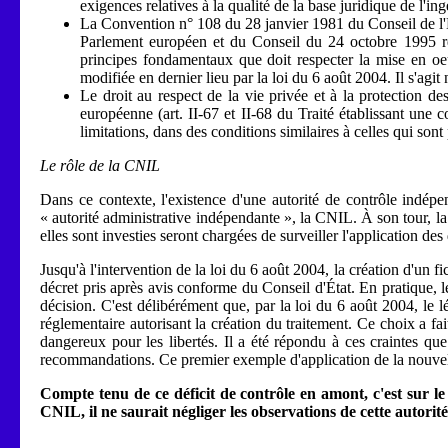
exigences relatives à la qualité de la base juridique de l'in
La Convention n° 108 du 28 janvier 1981 du Conseil de l'E
Parlement européen et du Conseil du 24 octobre 1995 rel
principes fondamentaux que doit respecter la mise en oeuvr
modifiée en dernier lieu par la loi du 6 août 2004. Il s'agit
Le droit au respect de la vie privée et à la protection d
européenne (art. II-67 et II-68 du Traité établissant une co
limitations, dans des conditions similaires à celles qui son
Le rôle de la CNIL
Dans ce contexte, l'existence d'une autorité de contrôle indépen
« autorité administrative indépendante », la CNIL. À son tour, 
elles sont investies seront chargées de surveiller l'application des 
Jusqu'à l'intervention de la loi du 6 août 2004, la création d'un f
décret pris après avis conforme du Conseil d'État. En pratique,
décision. C'est délibérément que, par la loi du 6 août 2004, le 
réglementaire autorisant la création du traitement. Ce choix a fait
dangereux pour les libertés. Il a été répondu à ces craintes que
recommandations. Ce premier exemple d'application de la nouvelle 
Compte tenu de ce déficit de contrôle en amont, c'est sur le 
CNIL, il ne saurait négliger les observations de cette autorit