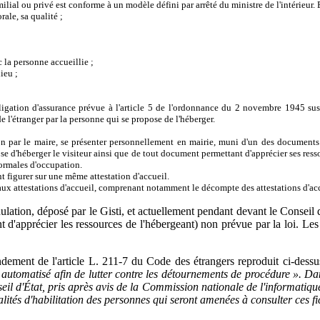
milial ou privé est conforme à un modèle défini par arrêté du ministre de l'intérieur. 
rale, sa qualité ;
ec la personne accueillie ;
ieu ;
ligation d'assurance prévue à l'article 5 de l'ordonnance du 2 novembre 1945 susv
de l'étranger par la personne qui se propose de l'héberger.
ation par le maire, se présenter personnellement en mairie, muni d'un des documen
se d'héberger le visiteur ainsi que de tout document permettant d'apprécier ses ress
normales d'occupation.
nt figurer sur une même attestation d'accueil.
x attestations d'accueil, comprenant notamment le décompte des attestations d'accuei
lation, déposé par le Gisti, et actuellement pendant devant le Conseil 
 d'apprécier les ressources de l'hébergeant) non prévue par la loi. Les
ndement de l'article L. 211-7 du Code des étrangers reproduit ci-dess
t automatisé afin de lutter contre les détournements de procédure ». Da
il d'État, pris après avis de la Commission nationale de l'informatique 
ités d'habilitation des personnes qui seront amenées à consulter ces fic