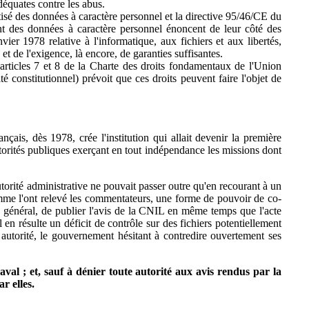
adéquates contre les abus.
sé des données à caractère personnel et la directive 95/46/CE du
nt des données à caractère personnel énoncent de leur côté des
ier 1978 relative à l'informatique, aux fichiers et aux libertés,
et de l'exigence, là encore, de garanties suffisantes.
 articles 7 et 8 de la Charte des droits fondamentaux de l'Union
té constitutionnel) prévoit que ces droits peuvent faire l'objet de
çais, dès 1978, crée l'institution qui allait devenir la première
orités publiques exerçant en tout indépendance les missions dont
autorité administrative ne pouvait passer outre qu'en recourant à un
omme l'ont relevé les commentateurs, une forme de pouvoir de co-
as général, de publier l'avis de la CNIL en même temps que l'acte
l en résulte un déficit de contrôle sur des fichiers potentiellement
e autorité, le gouvernement hésitant à contredire ouvertement ses
aval ; et, sauf à dénier toute autorité aux avis rendus par la
r elles.