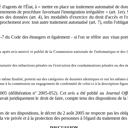
é d'agents de l'État, à « mettre en place un traitement automatisé de do
tournements de procédure favorisant l'immigration irrégulière » (art. 1er).
res des données (art. 4), les modalités d'exercice du droit d'accès et l'
approchement avec tout autre traitement automatisé (art. 7), enfin l'oblig
-7 du Code des étrangers et également - si l'on se réfère aux visas portés
pris après avis motivé et publié de la Commission nationale de l'informatique et des 
poursuite des infractions pénales ou l'exécution des condamnations pénales ou des m
une même finalité, portent sur des catégories de données identiques et ont les mêmes d
sse à la commission un engagement de conformité de celui-ci à la description figura
005 (délibération n° 2005-052). Cet avis a été publié au
Journal Offi
vait juridiquement le droit de faire, compte tenu des dispositions de la 
 de ses dispositions, le décret du 2 août 2005 ne respecte pas les obliga
 la vie privée et à la protection des personnes à l'égard du traitement de
DISCUSSION