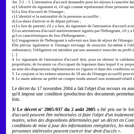
Art. 2-1. - 1. L'attestation d'accueil demandée pour les séjours à caractère fa
a) L'identité du signataire et, s'il agit comme représentant d'une personne mo
b) Le lieu d'accueil de l'étranger ;
c) L'identité et la nationalité de la personne accueillie ;
d) Les dates d'arrivée et de départ prévues ;
e) Le lien de parenté, s'il y a lieu, du signataire de l'attestation d'accueil av
f) Les attestations d'accueil antérieurement signées par l'hébergeant, s'il y a l
g) Les caractéristiques du lieu d'hébergement ;
h) L'engagement de l'hébergeant à subvenir aux frais de séjour de l'étranger.
Elle précise également si l'étranger envisage de souscrire lui-même à l'ob
ordonnance, l'obligation est satisfaite par une assurance souscrite au profit 
[...]
4. Le signataire de l'attestation d'accueil doit, pour en obtenir la valid
propriétaire, de locataire ou d'occupant du logement dans lequel il se propo
au sens des dispositions réglementaires en vigueur et dans des conditions 
5. Le conjoint et les enfants mineurs de 18 ans de l'étranger accueilli peuve
6. Le maire adresse au préfet un compte rendu annuel non nominatif relatif au
Le décret du 17 novembre 2004 a fait l'objet d'un recours en annu
qu'il impose une condition (production des documents permettant
loin.
3/ Le décret n° 2005-937 du 2 août 2005
a été pris sur le fo
d'accueil peuvent être mémorisées et faire l'objet d'un traitemen
maires, selon des dispositions déterminées par un décret en Conse
conditions de mise à jour des informations enregistrées, les modal
personnes intéressées peuvent exercer leur droit d'accès
».