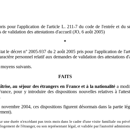
our l'application de l'article L. 211-7 du code de l'entrée et du séjo
de validation des attestations d'accueil (JO, 6 août 2005)
*
at le décret n° 2005-937 du 2 août 2005 pris pour l'application de l'art
caractère personnel relatif aux demandes de validation des attestations d'
et moyens suivants.
FAITS
trise, au séjour des étrangers en France et à la nationalité
a modif
rance, pour y introduire des dispositions nouvelles relatives à l'attest
.
ovembre 2004, ces dispositions figurent désormais dans la partie législ
gement).
r une durée n'excédant pas trois mois dans le cadre d'une visite familiale ou privée
logement de l'étranger, ou son représentant légal, et validée par l'autorité administrat