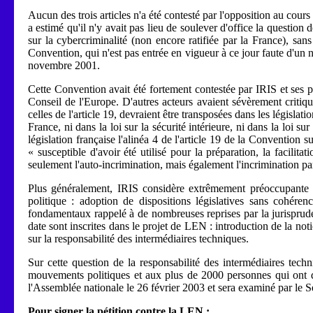
Aucun des trois articles n'a été contesté par l'opposition au cour
a estimé qu'il n'y avait pas lieu de soulever d'office la question 
sur la cybercriminalité (non encore ratifiée par la France), san
Convention, qui n'est pas entrée en vigueur à ce jour faute d'un n
novembre 2001.
Cette Convention avait été fortement contestée par IRIS et ses 
Conseil de l'Europe. D'autres acteurs avaient sévèrement critiqu
celles de l'article 19, devraient être transposées dans les législ
France, ni dans la loi sur la sécurité intérieure, ni dans la loi
législation française l'alinéa 4 de l'article 19 de la Conventio
« susceptible d'avoir été utilisé pour la préparation, la facili
seulement l'auto-incrimination, mais également l'incrimination pa
Plus généralement, IRIS considère extrêmement préoccupante la 
politique : adoption de dispositions législatives sans cohéren
fondamentaux rappelé à de nombreuses reprises par la jurispruden
date sont inscrites dans le projet de LEN : introduction de la notio
sur la responsabilité des intermédiaires techniques.
Sur cette question de la responsabilité des intermédiaires techn
mouvements politiques et aux plus de 2000 personnes qui ont dé
l'Assemblée nationale le 26 février 2003 et sera examiné par le S
Pour signer la pétition contre la LEN :