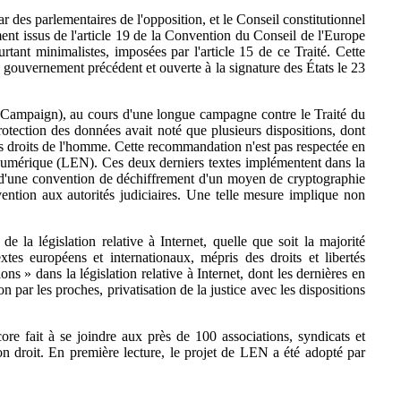
r des parlementaires de l'opposition, et le Conseil constitutionnel
tement issus de l'article 19 de la Convention du Conseil de l'Europe
rtant minimalistes, imposées par l'article 15 de ce Traité. Cette
le gouvernement précédent et ouverte à la signature des États le 23
ty Campaign), au cours d'une longue campagne contre le Traité du
rotection des données avait noté que plusieurs dispositions, dont
 des droits de l'homme. Cette recommandation n'est pas respectée en
mie numérique (LEN). Ces deux derniers textes implémentent dans la
nce d'une convention de déchiffrement d'un moyen de cryptographie
nvention aux autorités judiciaires. Une telle mesure implique non
la législation relative à Internet, quelle que soit la majorité
xtes européens et internationaux, mépris des droits et libertés
 » dans la législation relative à Internet, dont les dernières en
on par les proches, privatisation de la justice avec les dispositions
core fait à se joindre aux près de 100 associations, syndicats et
n droit. En première lecture, le projet de LEN a été adopté par