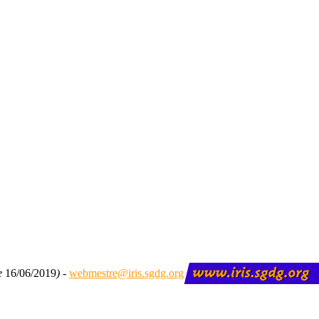
le
16/06/2019
) -
webmestre@iris.sgdg.org