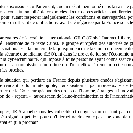
s des discussions au Parlement, aucun n'était mentionné dans la saisine pa
de la constitutionnalité de ces articles. Deux de ces articles sont direc
s pour autant respecter intégralement les conditions et sauvegardes, pou
ombre suffisant de ratifications, avait été négociée par la France sous 
partenaires de la coalition internationale GILC (Global Internet Liber
é l'ensemble de ce texte : ainsi, le groupe européen des autorités de p
ations nationales à la lumière de la jurisprudence de la Cour européenne
 sur la sécurité quotidienne (LSQ), ni dans le projet de loi sur l'écono
n sur la cybercriminalité, qui impose à toute personne ayant connaissa
tation ou la commission d'un crime ou d'un délit », à remettre cette co
r les proches.
situation qui perdure en France depuis plusieurs années s'agissant de 
ce rendant la loi inintelligible, transposition « par morceaux » de te
ce de la Cour européenne des droits de l'homme, étranges « innovations
n de « repenti », autorisation de l'auto-incrimination et de l'incriminati
iques, IRIS appelle tous les collectifs et citoyens qui ne l'ont pas en
jà signé la pétition pour qu'Internet ne devienne pas une zone de no
énat en juin prochain.