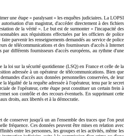
primer une étape « paralysant » les enquêtes judiciaires. La LOPSI
 autorisation d'un magistrat, d'accéder directement à des fichiers
station de la vérité ». Le but est de surmonter « l'incapacité des
isonnables aux réquisitions effectuées par les officiers de police
et de faire parvenir les renseignements demandés au service de police
eurs de télécommunications et des fournisseurs d'accès à Internet
s par différents fournisseurs d'accès européens, au rythme d'une
e la loi sur la sécurité quotidienne (LSQ) en France et celle de la
isition adressée à un opérateur de télécommunications. Bien que
 de demandes d'accès aux données personnelles conservées, de leur
la légalité de la requête adressée à l'opérateur, tenu par le secret
iale de l'opérateur, cette étape peut constituer un certain frein à
permet son contrôle et des recours éventuels. En supprimant cette
ux droits, aux libertés et à la démocratie.
de conserver jusqu'à un an l'ensemble des traces que l'on peut
quelle fréquence. Ces données peuvent être mises en relation avec
finités entre les personnes, les groupes et les activités, même les