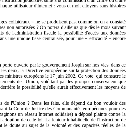
instruction judiciaire, suite à la commission d'un crime ou d'une
aque utilisateur d'Internet : vous et moi, citoyens sans histoires
ages collatéraux » ne se produisent pas, comme on en a constaté
nes non autorisées ? On notera d'ailleurs que dès le mois suivant
s de l'administration fiscale la possibilité d'accès aux données
ns une unique base centralisée, pour une « efficacité » encore
la porte ouverte par le gouvernement Jospin sur nos vies, dans ce
 les deux, la Directive européenne sur la protection des données
s ministres européens le 17 juin 2002. Ce vote, qui consacre le
rnements de l'Union, voté tant par les groupes conservateur que
errière la possibilité qu'elle aurait effectivement les moyens de
s de l'Union ? Dans les faits, elle dépend du bon vouloir des
 devant la Cour de Justice des Communautés européennes pour des
aginons un réseau Internet solidaire) a déposé plainte contre la
doption de cette loi. La lenteur inhabituelle de l'instruction de
t le doute au sujet de la volonté et des capacités réelles de la