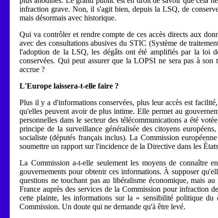
plus anodines. Le grand public est en droit de savoir que cela n
infraction grave. Non, il s'agit bien, depuis la LSQ, de conserve
mais désormais avec historique.
Qui va contrôler et rendre compte de ces accès directs aux don
avec des consultations abusives du STIC (Système de traitement d
l'adoption de la LSQ, les dégâts ont été amplifiés par la loi d
conservées. Qui peut assurer que la LOPSI ne sera pas à son t
accrue ?
L'Europe laissera-t-elle faire ?
Plus il y a d'informations conservées, plus leur accès est facil
qu'elles peuvent avoir de plus intime. Elle permet au gouvernem
personnelles dans le secteur des télécommunications a été voté
principe de la surveillance généralisée des citoyens européens
socialiste (députés français inclus). La Commission européenne s
soumettre un rapport sur l'incidence de la Directive dans les Éta
La Commission a-t-elle seulement les moyens de connaître en 
gouvernements pour obtenir ces informations. À supposer qu'ell
questions ne touchant pas au libéralisme économique, mais au re
France auprès des services de la Commission pour infraction de l
cette plainte, les informations sur la « sensibilité politique 
Commission. Un doute qui ne demande qu'à être levé.