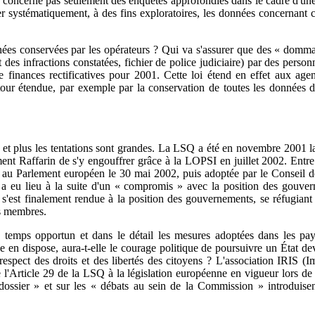
e concerne pas seulement des enquêtes approfondies dans le cadre d'une 
r systématiquement, à des fins exploratoires, les données concernant ch
nées conservées par les opérateurs ? Qui va s'assurer que des « domm
es infractions constatées, fichier de police judiciaire) par des person
e finances rectificatives pour 2001. Cette loi étend en effet aux agent
our étendue, par exemple par la conservation de toutes les données da
ité, et plus les tentations sont grandes. La LSQ a été en novembre 2001 
ent Raffarin de s'y engouffrer grâce à la LOPSI en juillet 2002. Entre
e au Parlement européen le 30 mai 2002, puis adoptée par le Conseil de
, a eu lieu à la suite d'un « compromis » avec la position des gouve
'est finalement rendue à la position des gouvernements, se réfugiant d
ts membres.
temps opportun et dans le détail les mesures adoptées dans les pay
e en dispose, aura-t-elle le courage politique de poursuivre un État
spect des droits et des libertés des citoyens ? L'association IRIS (Im
'Article 29 de la LSQ à la législation européenne en vigueur lors de l'a
du dossier » et sur les « débats au sein de la Commission » introduisen