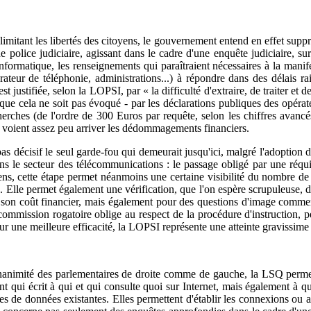
 limitant les libertés des citoyens, le gouvernement entend en effet sup
 police judiciaire, agissant dans le cadre d'une enquête judiciaire, sur
informatique, les renseignements qui paraîtraient nécessaires à la manife
rateur de téléphonie, administrations...) à répondre dans des délais ra
est justifiée, selon la LOPSI, par « la difficulté d'extraire, de traiter 
 que cela ne soit pas évoqué - par les déclarations publiques des opérat
herches (de l'ordre de 300 Euros par requête, selon les chiffres avancé
s voient assez peu arriver les dédommagements financiers.
s décisif le seul garde-fou qui demeurait jusqu'ici, malgré l'adoption d
ns le secteur des télécommunications : le passage obligé par une réqu
itoyens, cette étape permet néanmoins une certaine visibilité du nombre
. Elle permet également une vérification, que l'on espère scrupuleuse, de 
ar son coût financier, mais également pour des questions d'image commerc
 commission rogatoire oblige au respect de la procédure d'instruction, 
 une meilleure efficacité, la LOPSI représente une atteinte gravissime a
nanimité des parlementaires de droite comme de gauche, la LSQ permet 
ent qui écrit à qui et qui consulte quoi sur Internet, mais également à 
ses de données existantes. Elles permettent d'établir les connexions ou af