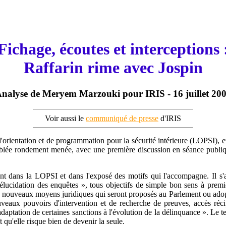
Fichage, écoutes et interceptions 
Raffarin rime avec Jospin
nalyse de Meryem Marzouki pour IRIS - 16 juillet 20
Voir aussi le
communiqué de presse
d'IRIS
'orientation et de programmation pour la sécurité intérieure (LOPSI), e
mblée rondement menée, avec une première discussion en séance publiq
ant dans la LOPSI et dans l'exposé des motifs qui l'accompagne. Il s'agi
x d'élucidation des enquêtes », tous objectifs de simple bon sens à p
« nouveaux moyens juridiques qui seront proposés au Parlement ou adopté
veaux pouvoirs d'intervention et de recherche de preuves, accès réci
adaptation de certaines sanctions à l'évolution de la délinquance ». Le te
t qu'elle risque bien de devenir la seule.