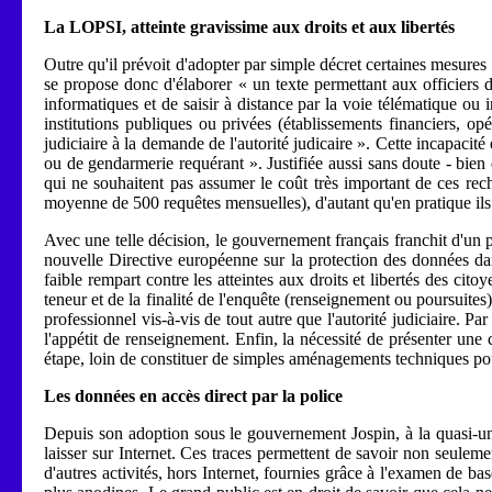
La LOPSI, atteinte gravissime aux droits et aux libertés
Outre qu'il prévoit d'adopter par simple décret certaines mesures
se propose donc d'élaborer « un texte permettant aux officiers de
informatiques et de saisir à distance par la voie télématique ou 
institutions publiques ou privées (établissements financiers, opé
judiciaire à la demande de l'autorité judicaire ». Cette incapacité 
ou de gendarmerie requérant ». Justifiée aussi sans doute - bien
qui ne souhaitent pas assumer le coût très important de ces rec
moyenne de 500 requêtes mensuelles), d'autant qu'en pratique il
Avec une telle décision, le gouvernement français franchit d'un pa
nouvelle Directive européenne sur la protection des données da
faible rempart contre les atteintes aux droits et libertés des c
teneur et de la finalité de l'enquête (renseignement ou poursuites)
professionnel vis-à-vis de tout autre que l'autorité judiciaire. P
l'appétit de renseignement. Enfin, la nécessité de présenter une
étape, loin de constituer de simples aménagements techniques pour
Les données en accès direct par la police
Depuis son adoption sous le gouvernement Jospin, à la quasi-u
laisser sur Internet. Ces traces permettent de savoir non seulem
d'autres activités, hors Internet, fournies grâce à l'examen de ba