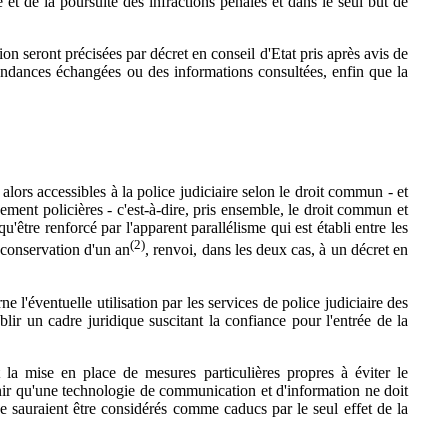
et de la poursuite des infractions pénales et dans le seul but de
ion seront précisées par décret en conseil d'Etat pris après avis de
ondances échangées ou des informations consultées, enfin que la
alors accessibles à la police judiciaire selon le droit commun - et
ivement policières - c'est-à-dire, pris ensemble, le droit commun et
qu'être renforcé par l'apparent parallélisme qui est établi entre les
(2)
 conservation d'un an
, renvoi, dans les deux cas, à un décret en
e l'éventuelle utilisation par les services de police judiciaire des
r un cadre juridique suscitant la confiance pour l'entrée de la
nt la mise en place de mesures particulières propres à éviter le
enir qu'une technologie de communication et d'information ne doit
ne sauraient être considérés comme caducs par le seul effet de la