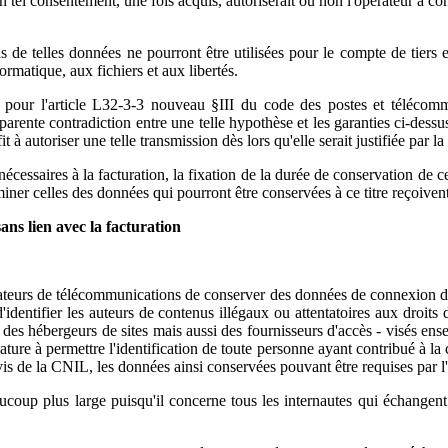
un tel consentement, une fois acquis, autoriserait ou non l'opérateur à c
e telles données ne pourront être utilisées pour le compte de tiers et
ormatique, aux fichiers et aux libertés.
 pour l'article L32-3-3 nouveau §III du code des postes et télécomm
arente contradiction entre une telle hypothèse et les garanties ci-dessus
t à autoriser une telle transmission dès lors qu'elle serait justifiée par 
écessaires à la facturation, la fixation de la durée de conservation de ce
miner celles des données qui pourront être conservées à ce titre reçoive
ns lien avec la facturation
ateurs de télécommunications de conserver des données de connexion dépo
d'identifier les auteurs de contenus illégaux ou attentatoires aux droits d
ge des hébergeurs de sites mais aussi des fournisseurs d'accès - visés e
ature à permettre l'identification de toute personne ayant contribué à la
vis de la CNIL, les données ainsi conservées pouvant être requises par l'a
beaucoup plus large puisqu'il concerne tous les internautes qui échange