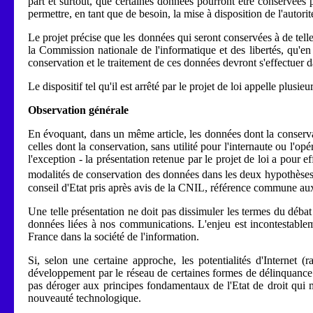
part et surtout, que certaines données pourront être conservées 
permettre, en tant que de besoin, la mise à disposition de l'autori
Le projet précise que les données qui seront conservées à de telles
la Commission nationale de l'informatique et des libertés, qu'
conservation et le traitement de ces données devront s'effectuer da
Le dispositif tel qu'il est arrêté par le projet de loi appelle plusie
Observation générale
En évoquant, dans un même article, les données dont la conservatio
celles dont la conservation, sans utilité pour l'internaute ou l'op
l'exception - la présentation retenue par le projet de loi a pour ef
modalités de conservation des données dans les deux hypothèses, 
conseil d'Etat pris après avis de la CNIL, référence commune aux 
Une telle présentation ne doit pas dissimuler les termes du débat i
données liées à nos communications. L'enjeu est incontestablem
France dans la société de l'information.
Si, selon une certaine approche, les potentialités d'Internet (
développement par le réseau de certaines formes de délinquance o
pas déroger aux principes fondamentaux de l'Etat de droit qui mé
nouveauté technologique.