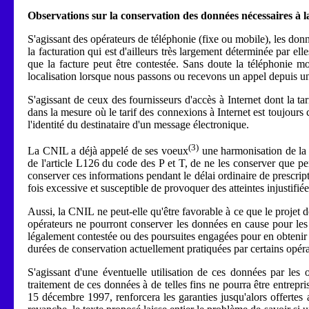
Observations sur la conservation des données nécessaires à l
S'agissant des opérateurs de téléphonie (fixe ou mobile), les d
la facturation qui est d'ailleurs très largement déterminée par e
que la facture peut être contestée. Sans doute la téléphonie mo
localisation lorsque nous passons ou recevons un appel depuis un
S'agissant de ceux des fournisseurs d'accès à Internet dont la tari
dans la mesure où le tarif des connexions à Internet est toujours
l'identité du destinataire d'un message électronique.
(3)
La CNIL a déjà appelé de ses voeux
une harmonisation de la d
de l'article L126 du code des P et T, de ne les conserver que pe
conserver ces informations pendant le délai ordinaire de prescripti
fois excessive et susceptible de provoquer des atteintes injustifié
Aussi, la CNIL ne peut-elle qu'être favorable à ce que le projet d
opérateurs ne pourront conserver les données en cause pour les b
légalement contestée ou des poursuites engagées pour en obtenir le
durées de conservation actuellement pratiquées par certains opéra
S'agissant d'une éventuelle utilisation de ces données par les
traitement de ces données à de telles fins ne pourra être entrepr
15 décembre 1997, renforcera les garanties jusqu'alors offertes