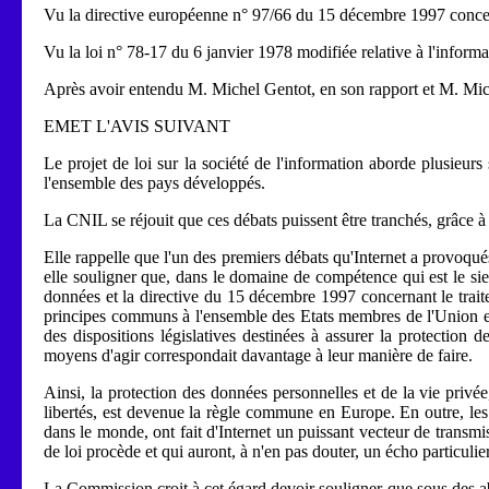
Vu la directive européenne n° 97/66 du 15 décembre 1997 concerna
Vu la loi n° 78-17 du 6 janvier 1978 modifiée relative à l'informat
Après avoir entendu M. Michel Gentot, en son rapport et M. Mic
EMET L'AVIS SUIVANT
Le projet de loi sur la société de l'information aborde plusieu
l'ensemble des pays développés.
La CNIL se réjouit que ces débats puissent être tranchés, grâce à ce
Elle rappelle que l'un des premiers débats qu'Internet a provoqués t
elle souligner que, dans le domaine de compétence qui est le sie
données et la directive du 15 décembre 1997 concernant le traite
principes communs à l'ensemble des Etats membres de l'Union europ
des dispositions législatives destinées à assurer la protection
moyens d'agir correspondait davantage à leur manière de faire.
Ainsi, la protection des données personnelles et de la vie privée
libertés, est devenue la règle commune en Europe. En outre, les
dans le monde, ont fait d'Internet un puissant vecteur de transmi
de loi procède et qui auront, à n'en pas douter, un écho particuli
La Commission croit à cet égard devoir souligner que sous des abo