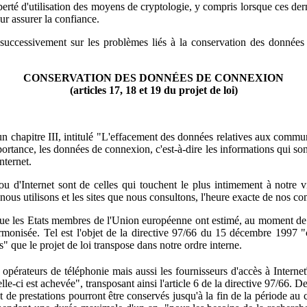
iberté d'utilisation des moyens de cryptologie, y compris lorsque ces der
ur assurer la confiance.
uccessivement sur les problèmes liés à la conservation des données de
CONSERVATION DES DONNÉES DE CONNEXION
(articles 17, 18 et 19 du projet de loi)
un chapitre III, intitulé "L'effacement des données relatives aux com
ortance, les données de connexion, c'est-à-dire les informations qui sont
ternet.
 ou d'Internet sont de celles qui touchent le plus intimement à notre v
e nous utilisons et les sites que nous consultons, l'heure exacte de nos
vée que les Etats membres de l'Union européenne ont estimé, au moment d
harmonisée. Tel est l'objet de la directive 97/66 du 15 décembre 1997 
" que le projet de loi transpose dans notre ordre interne.
opérateurs de téléphonie mais aussi les fournisseurs d'accès à Internet
e-ci est achevée", transposant ainsi l'article 6 de la directive 97/66.
de prestations pourront être conservés jusqu'à la fin de la période au c