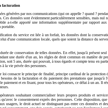
a facturation
onnées générées par nos communications (qui on appelle ? quand ? penda
lles. Ces données sont évidemment particulièrement sensibles, mais nul 
bile a-t-elle apporté une information supplémentaire par rapport aux i
 portable.
fication du service est liée à un forfait, les données dont la conservati
 celui d'une communication locale, quels que soient la distance du serv
urée de conservation de telles données. En effet, jusqu'à présent seul 
ndant une durée d'un an, les règles de droit commun en matière de presc
on, soit 5 ans, durée qui pouvait, à tous égards et compte tenu en particu
es à la vie privée des personnes.
e loi consacre le principe de finalité, principe cardinal de la protection
esoins de la facturation et du paiement des prestations que jusqu'à l'e
 paiement et en fixant, pour tous les opérateurs, ce délai à un an. Il ré
teurs.
 opérateurs souhaitant commercialiser leurs propres produits et servi
is qu'avec le consentement exprès des personnes. Cette disposition, que
 aux usagers, le droit actuel ne distinguant pas entre ces données et d