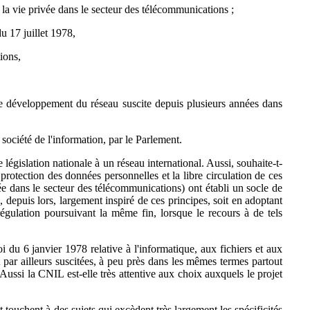
la vie privée dans le secteur des télécommunications ;
du 17 juillet 1978,
ions,
 le développement du réseau suscite depuis plusieurs années dans
a société de l'information, par le Parlement.
e législation nationale à un réseau international. Aussi, souhaite-t-
rotection des données personnelles et la libre circulation de ces
ée dans le secteur des télécommunications) ont établi un socle de
 depuis lors, largement inspiré de ces principes, soit en adoptant
régulation poursuivant la même fin, lorsque le recours à de tels
i du 6 janvier 1978 relative à l'informatique, aux fichiers et aux
par ailleurs suscitées, à peu près dans les mêmes termes partout
Aussi la CNIL est-elle très attentive aux choix auxquels le projet
touchent à des sujets qui excèdent très largement les spécificités