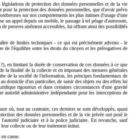
 législations de protection des données personnelles et de la vie
e pour la protection des données personnelles, que d'avoir prévu
us nombreuses sur nos comportements les plus intimes (l'usage d'une
asse un appel depuis un mobile, le passage à tel péage d'autoroute,
de preuves aisément accessibles, lui offrant ainsi des possibilités
ître de limites techniques - ce qui est précisément advenu - le
e de l'équilibre entre les droits du citoyen et les prérogatives de
s ?), en limitant la durée de conservation de ces données à ce que
de la finalité de la collecte et en imposant des mesures générales
'aube de la société de l'information, les principes fondamentaux de
u domicile d'un particulier, de saisir des objets ou des effets lui
idique rigoureux et dans certaines circonstances d'une gravité
une autorité administrative indépendante pour les interceptions de
re où, tout au contraire, ces derniers se sont développés, quasi
otection des données personnelles et de la vie privée ont posé le
autorité judiciaire et à la police judiciaire. En revanche, sauf
eur collecte ou de leur traitement initial.
s en cause.