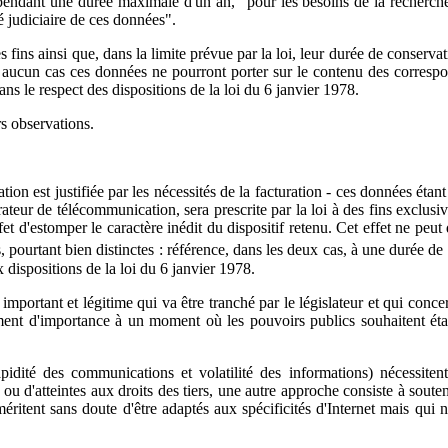
pendant une durée maximale d'un an, "pour les besoins de la recherche 
té judiciaire de ces données".
 fins ainsi que, dans la limite prévue par la loi, leur durée de conservat
en aucun cas ces données ne pourront porter sur le contenu des corresp
ns le respect des dispositions de la loi du 6 janvier 1978.
urs observations.
n est justifiée par les nécessités de la facturation - ces données étant 
érateur de télécommunication, sera prescrite par la loi à des fins exclus
fet d'estomper le caractère inédit du dispositif retenu. Cet effet ne peut 
pourtant bien distinctes : référence, dans les deux cas, à une durée de
dispositions de la loi du 6 janvier 1978.
mportant et légitime qui va être tranché par le législateur et qui concern
ent d'importance à un moment où les pouvoirs publics souhaitent établi
rapidité des communications et volatilité des informations) nécessite
u d'atteintes aux droits des tiers, une autre approche consiste à sout
ritent sans doute d'être adaptés aux spécificités d'Internet mais qui 