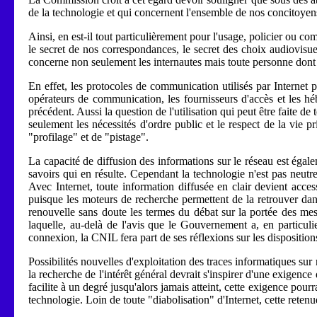
de la technologie et qui concernent l'ensemble de nos concitoyen
Ainsi, en est-il tout particulièrement pour l'usage, policier ou co
le secret de nos correspondances, le secret des choix audiovisuel
concerne non seulement les internautes mais toute personne dont 
En effet, les protocoles de communication utilisés par Internet 
opérateurs de communication, les fournisseurs d'accès et les héb
précédent. Aussi la question de l'utilisation qui peut être faite d
seulement les nécessités d'ordre public et le respect de la vie p
"profilage" et de "pistage".
La capacité de diffusion des informations sur le réseau est égale
savoirs qui en résulte. Cependant la technologie n'est pas neutr
Avec Internet, toute information diffusée en clair devient acc
puisque les moteurs de recherche permettent de la retrouver dans 
renouvelle sans doute les termes du débat sur la portée des mesu
laquelle, au-delà de l'avis que le Gouvernement a, en particuli
connexion, la CNIL fera part de ses réflexions sur les dispositions 
Possibilités nouvelles d'exploitation des traces informatiques sur
la recherche de l'intérêt général devrait s'inspirer d'une exigence 
facilite à un degré jusqu'alors jamais atteint, cette exigence pourr
technologie. Loin de toute "diabolisation" d'Internet, cette rete