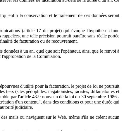
onserver les données de facturation au-delà de la durée d'un an. Ce
 qu'enfin la conservation et le traitement de ces données seront
unications (article 17 du projet) qui évoque l'hypothèse d'une
 rappelées, une telle précision pourrait paraître sans réelle portée
la finalité de facturation ou de recouvrement.
s données à un an, quel que soit l'opérateur, ainsi que le renvoi à
nt l'approbation de la Commission.
urvues d'utilité pour la facturation, le projet de loi ne poursuit
es tiers (sites pédophiles, négationistes, racistes, diffamatoires et
nsemble par l'article 43-9 nouveau de la loi du 30 septembre 1986 -
 création d'un contenu", dans des conditions et pour une durée qui
utorité judiciaire.
nt des mails ou naviguent sur le Web, même s'ils ne créent aucun