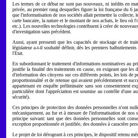
Les termes de ce débat ne sont pas nouveaux, ni inédits en matiè
privée, au premier rang desquelles figure la loi française du 6
que l'informatisation de nos sociétés allait permettre la collecte
carte bancaire, la nature et le montant de nos achats, le lieu où 
etc.). Les nouvelles technologies contribuent à créer de nouveaux 
d'investigation sans précédent.
Aussi, ayant pressenti que les capacités de stockage et de tra
législateur a-t-il souhaité définir, dès les premiers balbutiement
l'Etat.
En subordonnant le traitement d'informations nominatives au princ
justifie la finalité des traitements en cause, en exigeant que le
d'information des citoyens sur ces différents points, les lois de 
proportionnalité et de retenue qui avaient précédemment et success
appartenant en enquête préliminaire sans son consentement exp
particulière dont l'appréciation est soumise au contrôle d'une au
sécurité).
Ces principes de protection des données personnelles n'ont null
mécaniquement, au fur et à mesure de l'informatisation de nos so
principe suivant: tant que des données personnelles sont conser
exception proportionnée et justifiée, des données à caractère perso
Le projet de loi dérogeant à ces principes, le dispositif retenu mé