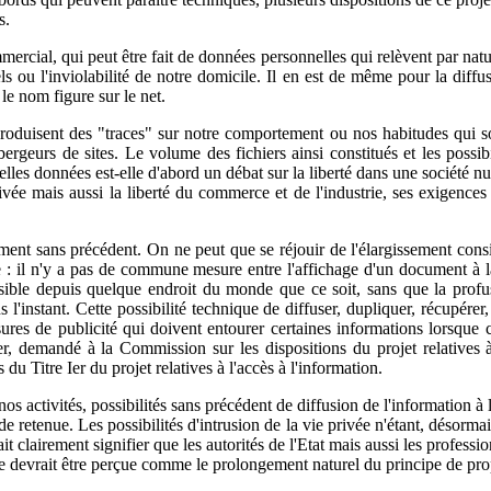
s.
mmercial, qui peut être fait de données personnelles qui relèvent par nat
s ou l'inviolabilité de notre domicile. Il en est de même pour la diffu
le nom figure sur le net.
produisent des "traces" sur notre comportement ou nos habitudes qui son
ergeurs de sites. Le volume des fichiers ainsi constitués et les possibi
e telles données est-elle d'abord un débat sur la liberté dans une société
rivée mais aussi la liberté du commerce et de l'industrie, ses exigences 
ment sans précédent. On ne peut que se réjouir de l'élargissement consi
e : il n'y a pas de commune mesure entre l'affichage d'un document à la 
essible depuis quelque endroit du monde que ce soit, sans que la prof
l'instant. Cette possibilité technique de diffuser, dupliquer, récupérer
res de publicité qui doivent entourer certaines informations lorsque c
er, demandé à la Commission sur les dispositions du projet relatives à
du Titre Ier du projet relatives à l'accès à l'information.
 nos activités, possibilités sans précédent de diffusion de l'information
de retenue. Les possibilités d'intrusion de la vie privée n'étant, désorma
ait clairement signifier que les autorités de l'Etat mais aussi les profess
nue devrait être perçue comme le prolongement naturel du principe de pro