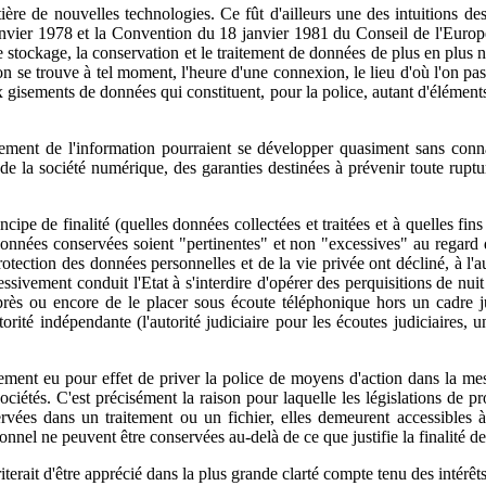
re de nouvelles technologies. Ce fût d'ailleurs une des intuitions des
 janvier 1978 et la Convention du 18 janvier 1981 du Conseil de l'Europ
, le stockage, la conservation et le traitement de données de plus en pl
l'on se trouve à tel moment, l'heure d'une connexion, le lieu d'où l'on p
gisements de données qui constituent, pour la police, autant d'éléments 
itement de l'information pourraient se développer quasiment sans conna
s de la société numérique, des garanties destinées à prévenir toute ruptur
ipe de finalité (quelles données collectées et traitées et à quelles fin
s données conservées soient "pertinentes" et non "excessives" au regard 
protection des données personnelles et de la vie privée ont décliné, à l
ivement conduit l'Etat à s'interdire d'opérer des perquisitions de nuit a
rès ou encore de le placer sous écoute téléphonique hors un cadre jur
torité indépendante (l'autorité judiciaire pour les écoutes judiciaires, 
ement eu pour effet de priver la police de moyens d'action dans la mesu
ciétés. C'est précisément la raison pour laquelle les législations de pr
vées dans un traitement ou un fichier, elles demeurent accessibles à l'
nnel ne peuvent être conservées au-delà de ce que justifie la finalité de l
riterait d'être apprécié dans la plus grande clarté compte tenu des intérêt