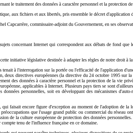
nt le traitement des données à caractère personnel et la protection de 
ique, aux fichiers et aux libertés, pris ensemble le décret d'application 
hel Capcarrère, commissaire-adjoint du Gouvernement, en ses observat
rs sujets concernant Internet qui correspondent aux débats de fond que
tte initiative législative destinée à adapter les règles de notre droit à l
enait à l'interrogation sur la portée ou l'efficacité de l'application d'un
n, deux directives européennes (la directive du 24 octobre 1995 sur la p
ment des données à caractère personnel et la protection de la vie priv
éenne, applicables à Internet. Plusieurs pays tiers se sont d'ailleurs,
 des données personnelles, soit en développant des mécanismes d'auto-
, qui faisait encore figure d'exception au moment de l'adoption de la lo
 préoccupations que l'usage grand public ou commercial du réseau ont 
ssion de la culture européenne de protection des données personnelles. 
er compte tenu de l'influence française en ce domaine.
rds qui peuvent paraître techniques, plusieurs dispositions de ce projet 