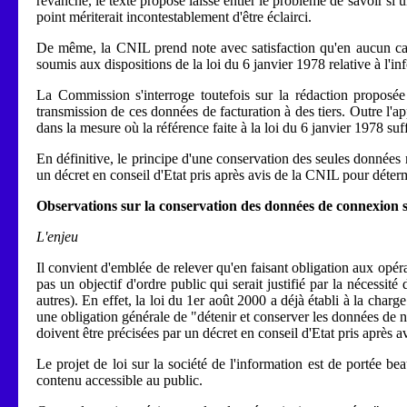
revanche, le texte proposé laisse entier le problème de savoir si 
point mériterait incontestablement d'être éclairci.
De même, la CNIL prend note avec satisfaction qu'en aucun cas d
soumis aux dispositions de la loi du 6 janvier 1978 relative à l'inf
La Commission s'interroge toutefois sur la rédaction proposée
transmission de ces données de facturation à des tiers. Outre l'app
dans la mesure où la référence faite à la loi du 6 janvier 1978 suffi
En définitive, le principe d'une conservation des seules données n
un décret en conseil d'Etat pris après avis de la CNIL pour déter
Observations sur la conservation des données de connexion sa
L'enjeu
Il convient d'emblée de relever
qu'en faisant obligation aux opér
pas un objectif d'ordre public qui serait justifié par la nécessité 
autres). En effet, la loi du 1er août 2000 a déjà établi à la char
une obligation générale de "détenir et conserver les données de n
doivent être précisées par un décret en conseil d'Etat pris après a
Le projet de loi sur la société de l'information est de portée 
contenu accessible au public.