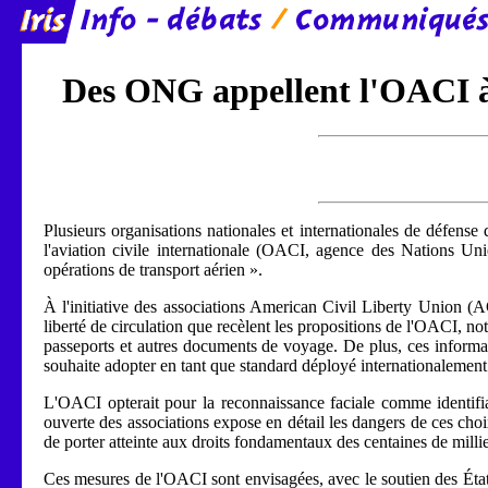
Des ONG appellent l'OACI à 
Plusieurs organisations nationales et internationales de défense 
l'aviation civile internationale (OACI, agence des Nations Uni
opérations de transport aérien ».
À l'initiative des associations American Civil Liberty Union (AC
liberté de circulation que recèlent les propositions de l'OACI, n
passeports et autres documents de voyage. De plus, ces informat
souhaite adopter en tant que standard déployé internationalement d
L'OACI opterait pour la reconnaissance faciale comme identifiant 
ouverte des associations expose en détail les dangers de ces choi
de porter atteinte aux droits fondamentaux des centaines de milli
Ces mesures de l'OACI sont envisagées, avec le soutien des États