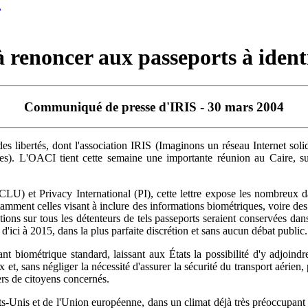
renoncer aux passeports à ident
Communiqué de presse d'IRIS - 30 mars 2004
des libertés, dont l'association IRIS (Imaginons un réseau Internet solid
es). L'OACI tient cette semaine une importante réunion au Caire, sur
LU) et Privacy International (PI), cette lettre expose les nombreux dan
otamment celles visant à inclure des informations biométriques, voire des
ions sur tous les détenteurs de tels passeports seraient conservées dan
'ici à 2015, dans la plus parfaite discrétion et sans aucun débat public.
biométrique standard, laissant aux États la possibilité d'y adjoindre d
x et, sans négliger la nécessité d'assurer la sécurité du transport aérie
ers de citoyens concernés.
-Unis et de l'Union européenne, dans un climat déjà très préoccupant e