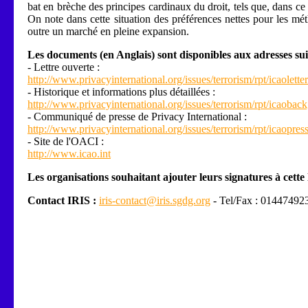
bat en brèche des principes cardinaux du droit, tels que, dans ce c
On note dans cette situation des préférences nettes pour les mét
outre un marché en pleine expansion.
Les documents (en Anglais) sont disponibles aux adresses sui
- Lettre ouverte :
http://www.privacyinternational.org/issues/terrorism/rpt/icaoletter
- Historique et informations plus détaillées :
http://www.privacyinternational.org/issues/terrorism/rpt/icaobac
- Communiqué de presse de Privacy International :
http://www.privacyinternational.org/issues/terrorism/rpt/icaopres
- Site de l'OACI :
http://www.icao.int
Les organisations souhaitant ajouter leurs signatures à cette 
Contact IRIS :
iris-contact@iris.sgdg.org
- Tel/Fax : 01447492