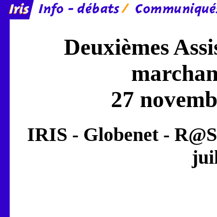
Deuxièmes Assis
marchand
27 novembr
IRIS - Globenet - R@
jui